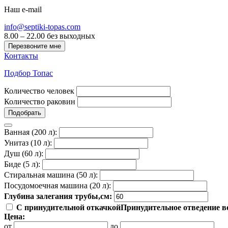
Наш e-mail
info@septiki-topas.com
8.00 – 22.00 без выходных
Перезвоните мне
Контакты
Подбор Топас
Количество человек
Количество раковин
Подобрать
Ванная (200 л):
Унитаз (10 л):
Душ (60 л):
Биде (5 л):
Стиральная машина (50 л):
Посудомоечная машина (20 л):
Глубина залегания трубы,см:
С принудительной откачкой
Принудительное отведение во
Цена:
от
до