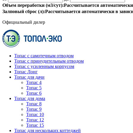
Объем переработки (м3/сут):
Рассчитывается автоматически
Залповый сброс (л):
Рассчитывается автоматически в завис
Официальный дилер
Топас с самотечным отводом
Топас с принудительным отводом
Топас с усиленным корпусом
Топас Лонг
Топас для дачи
Топас 4
Топас 5
Топас 6
Топас для дома
Топас 8
Топас 9
Топас 10
Топас 12
Топас 15
Топас для нескольких коттеджей