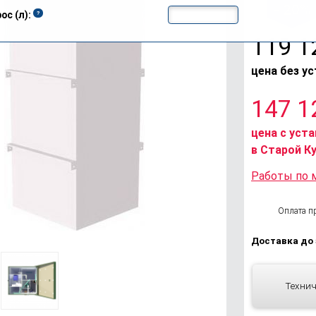
- 20%
ос (л):
119 
цена без у
147 
цена с уст
в Старой К
Работы по 
Оплата п
Доставка до 
Технич