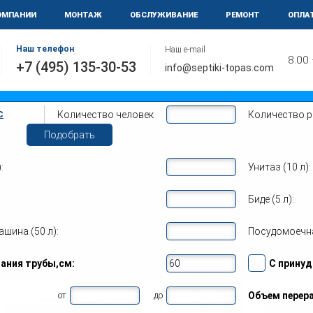
ОМПАНИИ
МОНТАЖ
ОБСЛУЖИВАНИЕ
РЕМОНТ
ОПЛА
Наш телефон
Наш e-mail
8.00
+7 (495) 135-30-53
info@septiki-topas.com
Количество человек
Количество 
С
Подобрать
:
Унитаз (10 л):
С 4 Пр
Биде (5 л):
 Топас-С 4 Пр в Старой К
шина (50 л):
Посудомоечна
и
Цены на монтаж
Обслуживание
гания трубы,см:
С принуд
в наличии
от
до
Объем перера
СКИДКА