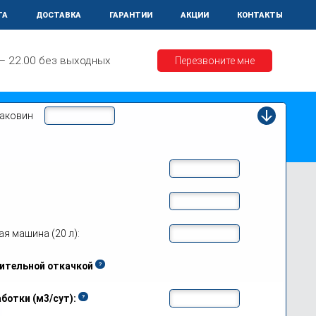
ТА
ДОСТАВКА
ГАРАНТИИ
АКЦИИ
КОНТАКТЫ
 – 22.00 без выходных
Перезвоните мне
раковин
упавне
я машина (20 л):
ительной откачкой
ботки (м3/сут):