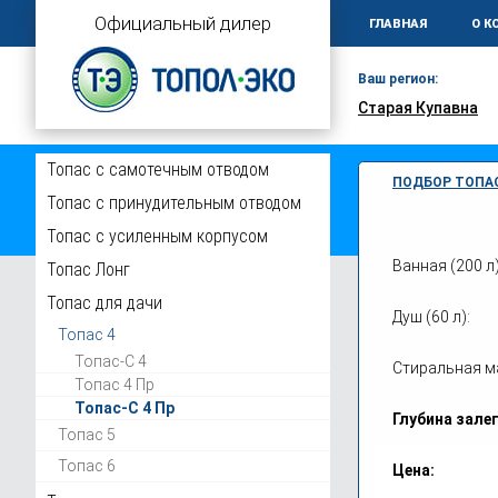
Официальный дилер
ГЛАВНАЯ
О К
Ваш регион:
Старая Купавна
Топас с самотечным отводом
ПОДБОР ТОПА
Топас с принудительным отводом
Топас с усиленным корпусом
Ванная (200 л)
Топас Лонг
Главная
Топас-
Топас для дачи
Душ (60 л):
Септик
Топас 4
Топас-С 4
Стиральная ма
Топас 4 Пр
Модификаци
Топас-С 4 Пр
Глубина зале
Топас 5
Топас 6
Цена: