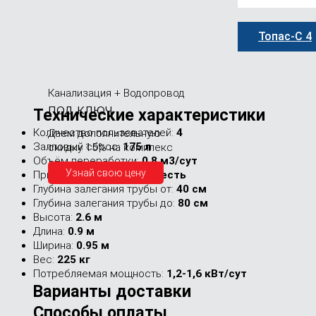
Топас-С 4
Канализация + Водопровод
под ключ
Технические характеристики
Количество пользователей:
4
Даем дополнительную
Залповый сброс:
175 л
скидку 15% на комплекс
Объём переработки:
0.8 м3/сут
Узнай свою цену
Принудительная откачка:
есть
Глубина залегания трубы от:
40 см
Глубина залегания трубы до:
80 см
Высота:
2.6 м
Длина:
0.9 м
Ширина:
0.95 м
Вес:
225 кг
Потребляемая мощность:
1,2-1,6 кВт/сут
Варианты доставки
Способы оплаты