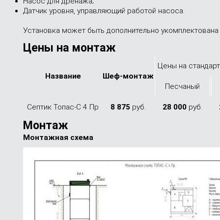
Насос для дренажа;
Датчик уровня, управляющий работой насоса.
Установка может быть дополнительно укомплектована 
Цены на монтаж
Цены на стандарт
Назва­ние
Шеф-мон­таж
Песча­ный
Септик Топас-С 4 Пр
8 875
руб.
28 000
руб.
Монтаж
Монтажная схема