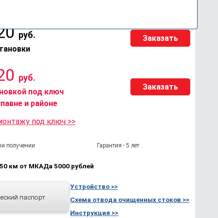
120
руб.
Заказать
становки
120
руб.
Заказать
ановкой под ключ
упавне и районе
монтажу под ключ >>
ри получении
Гарантия - 5 лет
50 км от МКАДа 5000 рублей
Устройство >>
еский паспорт
Схема отвода очищенных стоков >>
Инструкция >>